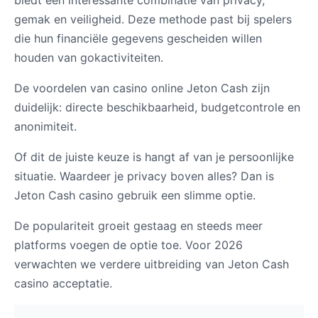
biedt een interessante combinatie van privacy,
gemak en veiligheid. Deze methode past bij spelers
die hun financiële gegevens gescheiden willen
houden van gokactiviteiten.
De voordelen van casino online Jeton Cash zijn
duidelijk: directe beschikbaarheid, budgetcontrole en
anonimiteit.
Of dit de juiste keuze is hangt af van je persoonlijke
situatie. Waardeer je privacy boven alles? Dan is
Jeton Cash casino gebruik een slimme optie.
De populariteit groeit gestaag en steeds meer
platforms voegen de optie toe. Voor 2026
verwachten we verdere uitbreiding van Jeton Cash
casino acceptatie.