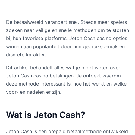
De betaalwereld verandert snel. Steeds meer spelers
zoeken naar veilige en snelle methoden om te storten
bij hun favoriete platforms. Jeton Cash casino opties
winnen aan populariteit door hun gebruiksgemak en
discrete karakter.
Dit artikel behandelt alles wat je moet weten over
Jeton Cash casino betalingen. Je ontdekt waarom
deze methode interessant is, hoe het werkt en welke
voor- en nadelen er zijn.
Wat is Jeton Cash?
Jeton Cash is een prepaid betaalmethode ontwikkeld