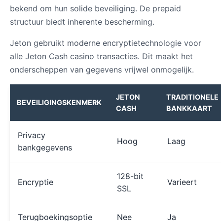
bekend om hun solide beveiliging. De prepaid
structuur biedt inherente bescherming.
Jeton gebruikt moderne encryptietechnologie voor
alle Jeton Cash casino transacties. Dit maakt het
onderscheppen van gegevens vrijwel onmogelijk.
JETON
TRADITIONELE
BEVEILIGINGSKENMERK
CASH
BANKKAART
Privacy
Hoog
Laag
bankgegevens
128-bit
Encryptie
Varieert
SSL
Terugboekingsoptie
Nee
Ja