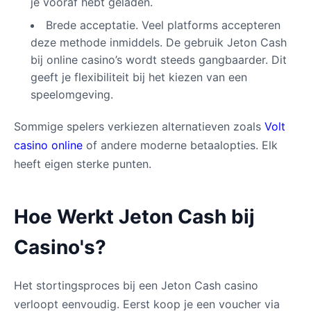
je vooraf hebt geladen.
Brede acceptatie. Veel platforms accepteren
deze methode inmiddels. De gebruik Jeton Cash
bij online casino’s wordt steeds gangbaarder. Dit
geeft je flexibiliteit bij het kiezen van een
speelomgeving.
Sommige spelers verkiezen alternatieven zoals
Volt
casino online
of andere moderne betaalopties. Elk
heeft eigen sterke punten.
Hoe Werkt Jeton Cash bij
Casino's?
Het stortingsproces bij een Jeton Cash casino
verloopt eenvoudig. Eerst koop je een voucher via