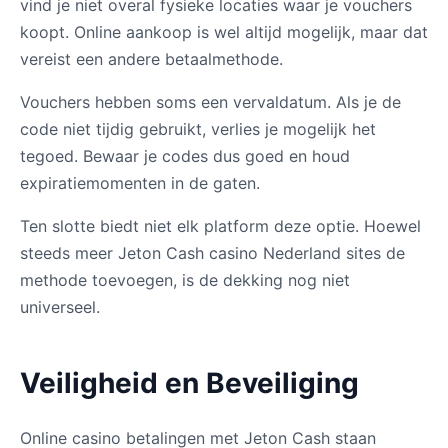
vind je niet overal fysieke locaties waar je vouchers
koopt. Online aankoop is wel altijd mogelijk, maar dat
vereist een andere betaalmethode.
Vouchers hebben soms een vervaldatum. Als je de
code niet tijdig gebruikt, verlies je mogelijk het
tegoed. Bewaar je codes dus goed en houd
expiratiemomenten in de gaten.
Ten slotte biedt niet elk platform deze optie. Hoewel
steeds meer Jeton Cash casino Nederland sites de
methode toevoegen, is de dekking nog niet
universeel.
Veiligheid en Beveiliging
Online casino betalingen met Jeton Cash staan