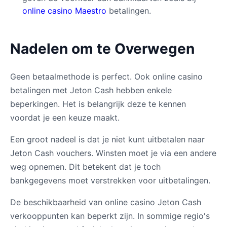
online casino Maestro
betalingen.
Nadelen om te Overwegen
Geen betaalmethode is perfect. Ook online casino
betalingen met Jeton Cash hebben enkele
beperkingen. Het is belangrijk deze te kennen
voordat je een keuze maakt.
Een groot nadeel is dat je niet kunt uitbetalen naar
Jeton Cash vouchers. Winsten moet je via een andere
weg opnemen. Dit betekent dat je toch
bankgegevens moet verstrekken voor uitbetalingen.
De beschikbaarheid van online casino Jeton Cash
verkooppunten kan beperkt zijn. In sommige regio's