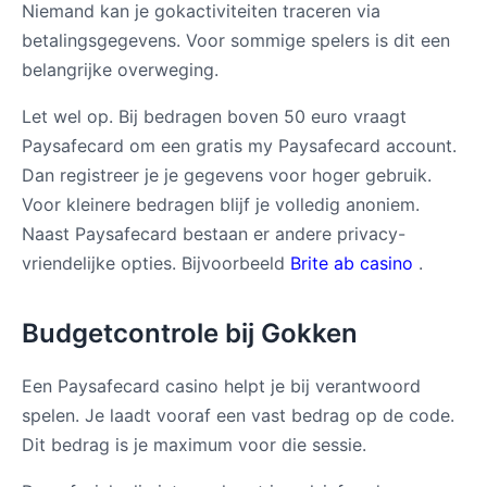
Niemand kan je gokactiviteiten traceren via
betalingsgegevens. Voor sommige spelers is dit een
belangrijke overweging.
Let wel op. Bij bedragen boven 50 euro vraagt
Paysafecard om een gratis my Paysafecard account.
Dan registreer je je gegevens voor hoger gebruik.
Voor kleinere bedragen blijf je volledig anoniem.
Naast Paysafecard bestaan er andere privacy-
vriendelijke opties. Bijvoorbeeld
Brite ab casino
.
Budgetcontrole bij Gokken
Een Paysafecard casino helpt je bij verantwoord
spelen. Je laadt vooraf een vast bedrag op de code.
Dit bedrag is je maximum voor die sessie.