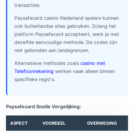
transacties.
Paysafecard casino Nederland spelers kunnen
ook buitenlandse sites gebruiken. Zolang het
platform Paysafecard accepteert, werk je met
dezelfde eenvoudige methode. De codes zijn
niet gebonden aan landsgrenzen.
Alternatieve methodes zoals
casino met
Telefoonrekening
werken vaak alleen binnen
specifieke regio's.
Paysafecard Snelle Vergelijking:
ASPECT
VOORDEEL
OVERWEGING