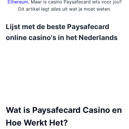
Ethereum
. Maar is casino Paysafecard iets voor jou?
Dit artikel legt alles uit wat je moet weten.
Lijst met de beste Paysafecard
online casino's in het Nederlands
Wat is Paysafecard Casino en
Hoe Werkt Het?