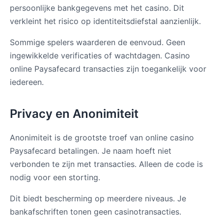
persoonlijke bankgegevens met het casino. Dit
verkleint het risico op identiteitsdiefstal aanzienlijk.
Sommige spelers waarderen de eenvoud. Geen
ingewikkelde verificaties of wachtdagen. Casino
online Paysafecard transacties zijn toegankelijk voor
iedereen.
Privacy en Anonimiteit
Anonimiteit is de grootste troef van online casino
Paysafecard betalingen. Je naam hoeft niet
verbonden te zijn met transacties. Alleen de code is
nodig voor een storting.
Dit biedt bescherming op meerdere niveaus. Je
bankafschriften tonen geen casinotransacties.