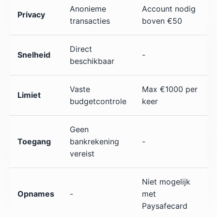
Anonieme
Account nodig
Privacy
transacties
boven €50
Direct
Snelheid
-
beschikbaar
Vaste
Max €1000 per
Limiet
budgetcontrole
keer
Geen
Toegang
bankrekening
-
vereist
Niet mogelijk
Opnames
-
met
Paysafecard