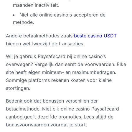
maanden inactiviteit.
Niet alle online casino's accepteren de
methode.
Andere betaalmethodes zoals
beste casino USDT
bieden wel tweezijdige transacties.
Wil je gebruik Paysafecard bij online casino’s
overwegen? Vergelijk dan eerst de voorwaarden. Elke
site heeft eigen minimum- en maximumbedragen.
Sommige platforms rekenen kosten voor kleine
stortingen.
Bedenk ook dat bonussen verschillen per
betaalmethode. Niet elk online casino Paysafecard
aanbod geeft dezelfde promoties. Lees altijd de
bonusvoorwaarden voordat je stort.