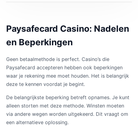
Paysafecard Casino: Nadelen
en Beperkingen
Geen betaalmethode is perfect. Casino’s die
Paysafecard accepteren hebben ook beperkingen
waar je rekening mee moet houden. Het is belangrijk
deze te kennen voordat je begint.
De belangrijkste beperking betreft opnames. Je kunt
alleen storten met deze methode. Winsten moeten
via andere wegen worden uitgekeerd. Dit vraagt om
een alternatieve oplossing.