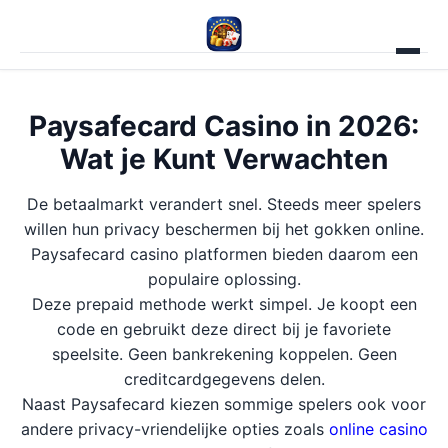
Paysafecard Casino in 2026:
Wat je Kunt Verwachten
De betaalmarkt verandert snel. Steeds meer spelers
willen hun privacy beschermen bij het gokken online.
Paysafecard casino platformen bieden daarom een
populaire oplossing.
Deze prepaid methode werkt simpel. Je koopt een
code en gebruikt deze direct bij je favoriete
speelsite. Geen bankrekening koppelen. Geen
creditcardgegevens delen.
Naast Paysafecard kiezen sommige spelers ook voor
andere privacy-vriendelijke opties zoals
online casino