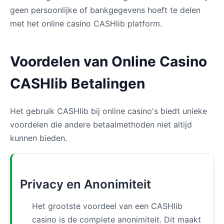
geen persoonlijke of bankgegevens hoeft te delen
met het online casino CASHlib platform.
Voordelen van Online Casino
CASHlib Betalingen
Het gebruik CASHlib bij online casino's biedt unieke
voordelen die andere betaalmethoden niet altijd
kunnen bieden.
Privacy en Anonimiteit
Het grootste voordeel van een CASHlib
casino is de complete anonimiteit. Dit maakt