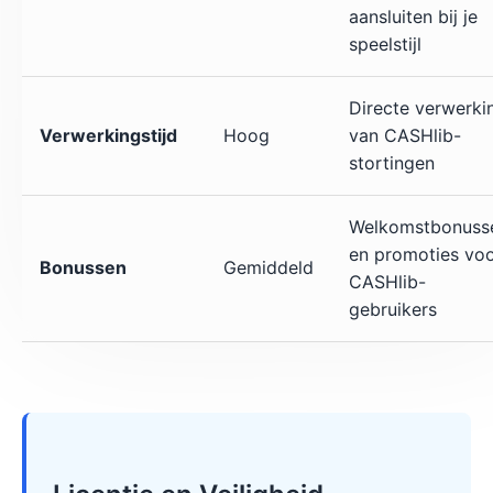
aansluiten bij je
speelstijl
Directe verwerki
Verwerkingstijd
Hoog
van CASHlib-
stortingen
Welkomstbonuss
en promoties vo
Bonussen
Gemiddeld
CASHlib-
gebruikers