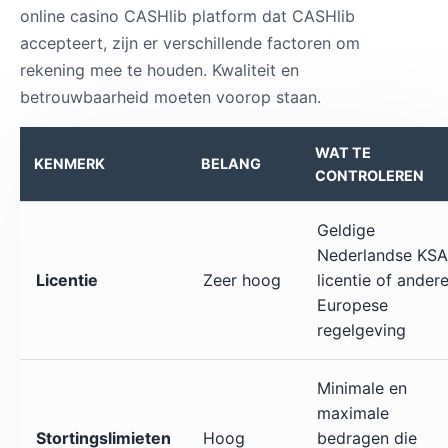
online casino CASHlib platform dat CASHlib
accepteert, zijn er verschillende factoren om
rekening mee te houden. Kwaliteit en
betrouwbaarheid moeten voorop staan.
WAT TE
KENMERK
BELANG
CONTROLEREN
Geldige
Nederlandse KSA
Licentie
Zeer hoog
licentie of ander
Europese
regelgeving
Minimale en
maximale
Stortingslimieten
Hoog
bedragen die