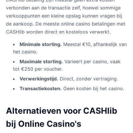
verbonden aan de transactie zelf, hoewel sommige
verkooppunten een kleine opslag kunnen vragen bij
de aankoop. De meeste online casino betalingen met
CASHlib worden direct en kosteloos verwerkt.
Minimale storting.
Meestal €10, afhankelijk van
het casino.
Maximale storting.
Varieert per casino, vaak
tot €250 per voucher.
Verwerkingstijd.
Direct, zonder vertraging.
Transactiekosten.
Geen kosten bij het casino.
Alternatieven voor CASHlib
bij Online Casino's