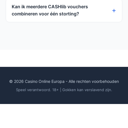
Kan ik meerdere CASHlib vouchers
combineren voor één storting?
© 2026 Casino Online Europa - Alle rechten voorbehouden
Speel verantwoord. 18+ | Gokken kan verslavend zijn.