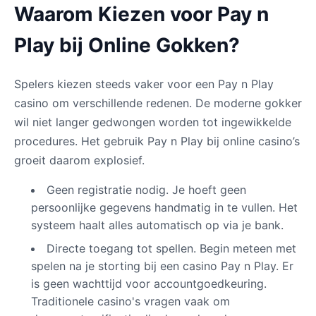
Waarom Kiezen voor Pay n
Play bij Online Gokken?
Spelers kiezen steeds vaker voor een Pay n Play
casino om verschillende redenen. De moderne gokker
wil niet langer gedwongen worden tot ingewikkelde
procedures. Het gebruik Pay n Play bij online casino’s
groeit daarom explosief.
Geen registratie nodig. Je hoeft geen
persoonlijke gegevens handmatig in te vullen. Het
systeem haalt alles automatisch op via je bank.
Directe toegang tot spellen. Begin meteen met
spelen na je storting bij een casino Pay n Play. Er
is geen wachttijd voor accountgoedkeuring.
Traditionele casino's vragen vaak om