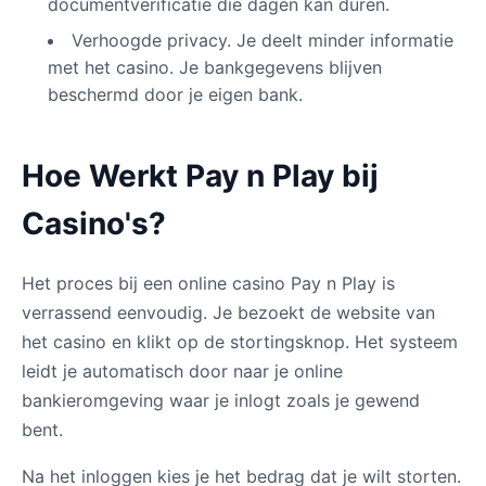
documentverificatie die dagen kan duren.
Verhoogde privacy. Je deelt minder informatie
met het casino. Je bankgegevens blijven
beschermd door je eigen bank.
Hoe Werkt Pay n Play bij
Casino's?
Het proces bij een online casino Pay n Play is
verrassend eenvoudig. Je bezoekt de website van
het casino en klikt op de stortingsknop. Het systeem
leidt je automatisch door naar je online
bankieromgeving waar je inlogt zoals je gewend
bent.
Na het inloggen kies je het bedrag dat je wilt storten.